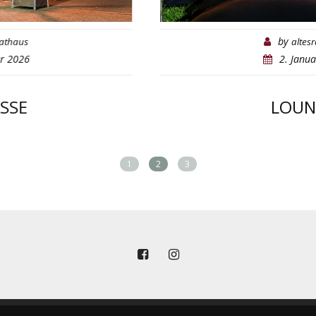
by
altesrathaus
2. Januar 2026
LOUNGE
1
2
3