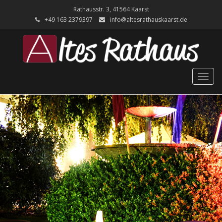
Rathausstr. 3, 41564 Kaarst
+49 ‭163 2379397‬
info@altesrathauskaarst.de
Togg
navig