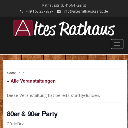
Rathausstr. 3, 41564 Kaarst
+49 ‭163 2379397‬
info@altesrathauskaarst.de
Togg
navig
Home
/
/
« Alle Veranstaltungen
Diese Veranstaltung hat bereits stattgefunden.
80er & 90er Party
20. März