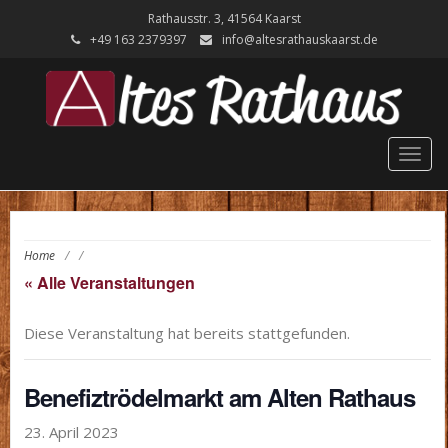
Rathausstr. 3, 41564 Kaarst
+49 ‭163 2379397‬
info@altesrathauskaarst.de
Togg
navig
Home
/
/
« Alle Veranstaltungen
Diese Veranstaltung hat bereits stattgefunden.
Benefiztrödelmarkt am Alten Rathaus
23. April 2023