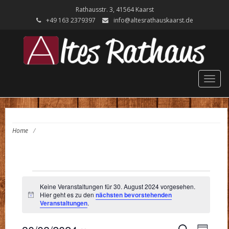
Rathausstr. 3, 41564 Kaarst
+49 ‭163 2379397‬
info@altesrathauskaarst.de
Togg
navig
Home
/
VERANSTALTUNGEN
Keine Veranstaltungen für 30. August 2024 vorgesehen.
FÜR
Hier geht es zu den
nächsten bevorstehenden
Hinweis
Veranstaltungen
.
30.
VER