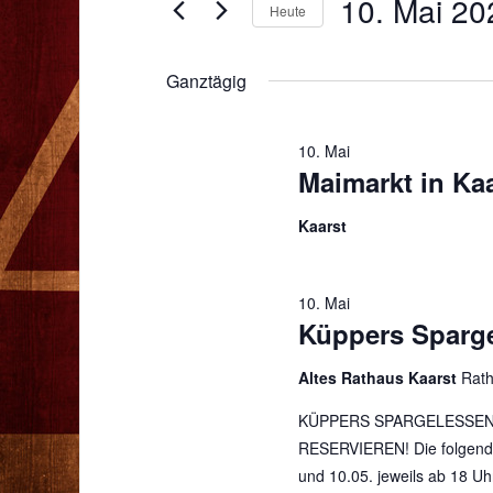
ANSICHTEN,
10. Mai 20
nach
Heute
MAI
Veranstaltungen
NAVIGATION
Datum
Schlüsselwort.
2026
wählen.
Ganztägig
10. Mai
Maimarkt in Ka
Kaarst
10. Mai
Küppers Sparge
Altes Rathaus Kaarst
Rath
KÜPPERS SPARGELESSEN
RESERVIEREN! Die folgende
und 10.05. jeweils ab 18 Uh